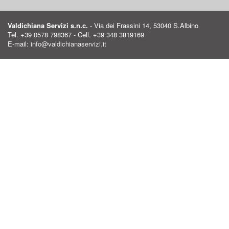
Valdichiana Servizi s.n.c.
- Via dei Frassini 14, 53040 S.Albino
Tel. +39 0578 798367 - Cell. +39 348 3819169
E-mail:
info@valdichianaservizi.it